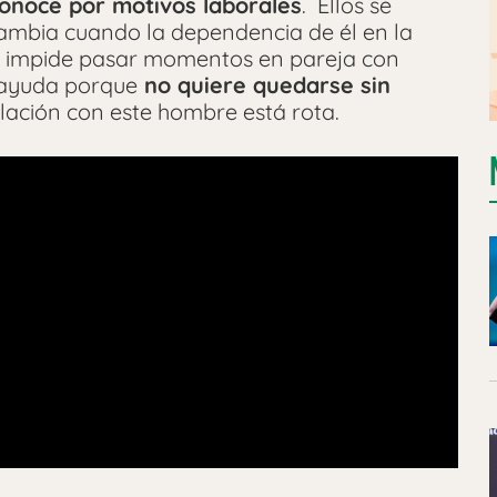
onoce por motivos laborales
. Ellos se
ambia cuando la dependencia de él en la
le impide pasar momentos en pareja con
 ayuda porque
no quiere quedarse sin
lación con este hombre está rota.