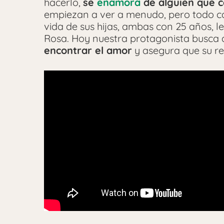
hacerlo,
se
enamora
de alguien que c
empiezan a ver a menudo, pero todo c
vida de sus hijas, ambas con 25 años, 
Rosa. Hoy nuestra protagonista busca
encontrar el amor
y asegura que su re