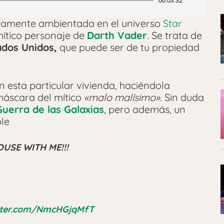
00:03:32
gramente ambientada en el universo
Star
mítico personaje de
Darth Vader
. Se trata de
ados Unidos,
que puede ser de tu propiedad
en esta particular vivienda, haciéndola
 máscara del mítico
«malo malísimo»
. Sin duda
Guerra de las Galaxias
, pero además, un
ble
USE WITH ME!!!
itter.com/NmcHGjqMfT