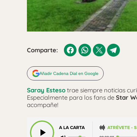
Comparte:
Añadir Cadena Dial en Google
Saray Esteso
trae siempre noticias cur
Especialmente para los fans de
Star W
acompañe!
¿Qué fan de Star Wars no tenía posters
alguna vez aquello de
«Luke, soy tu pa
A LA CARTA
ATRÉVETE - 
dibuja una
sonrisa
en la cara, espera a