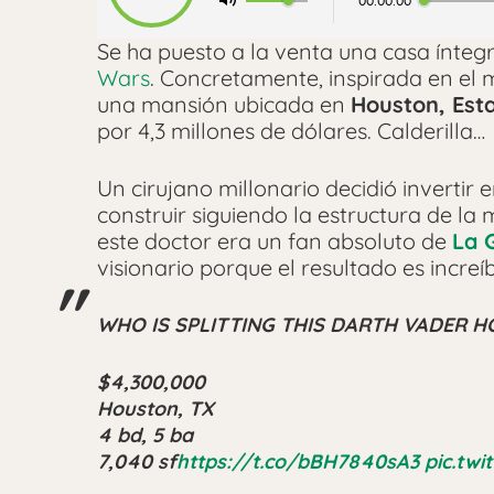
00:00:00
Se ha puesto a la venta una casa ínte
Wars
. Concretamente, inspirada en el 
una mansión ubicada en
Houston, Est
por 4,3 millones de dólares. Calderilla…
Un cirujano millonario decidió invertir 
construir siguiendo la estructura de la
este doctor era un fan absoluto de
La 
visionario porque el resultado es increí
WHO IS SPLITTING THIS DARTH VADER HO
$4,300,000
Houston, TX
4 bd, 5 ba
7,040 sf
https://t.co/bBH7840sA3
pic.tw