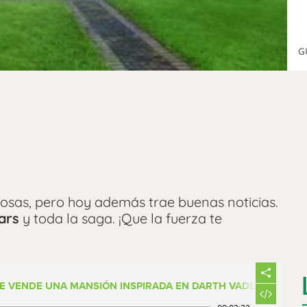
G
iosas, pero hoy además trae buenas noticias.
ars
y toda la saga. ¡Que la fuerza te
 en su habitación? ¿Quién no ha dicho
dre»
con voz profunda? Pues si todo esto te
SE VENDE UNA MANSIÓN INSPIRADA EN DARTH VADER POR AL
 escuchar el
Como lo oyes
de
Saray
.