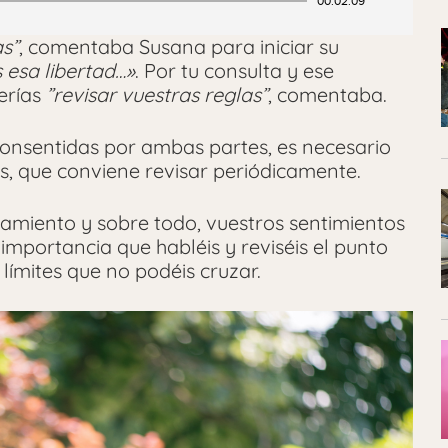
00:02:09
s”
, comentaba Susana para iniciar su
 esa libertad…»
. Por tu consulta y ese
erías
”revisar vuestras reglas”
, comentaba.
 consentidas por ambas partes, es necesario
tes, que conviene revisar periódicamente.
teamiento y sobre todo, vuestros sentimientos
 importancia que habléis y reviséis el punto
 límites que no podéis cruzar.