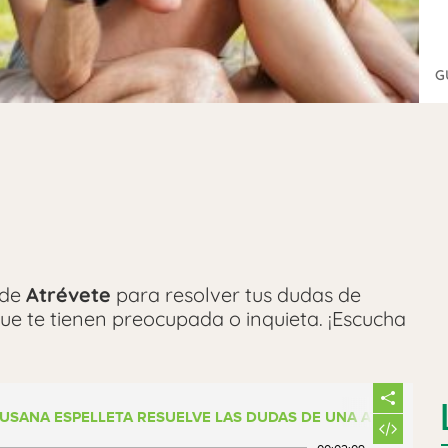
G
 de
Atrévete
para resolver tus dudas de
ue te tienen preocupada o inquieta. ¡Escucha
enadial.com
:
“Estoy en una relación abierta
Si que quiero esa libertad, pero cuando se
SUSANA ESPELLETA RESUELVE LAS DUDAS DE UNA ATREVIDA SO
go malísima. ¿Qué puedo hacer Susana?”