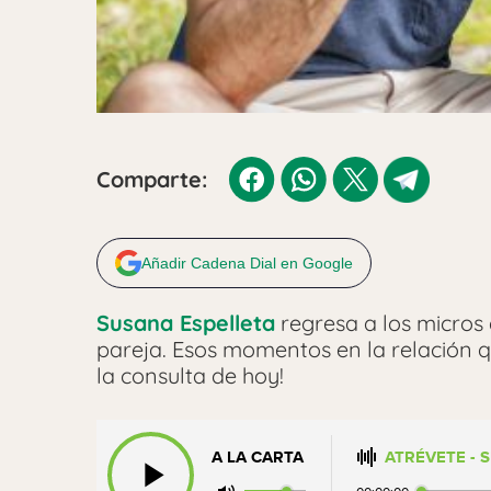
Comparte:
Añadir Cadena Dial en Google
Susana Espelleta
regresa a los micros
pareja. Esos momentos en la relación q
la consulta de hoy!
Florencia
nos escribía a
atrevete@cad
con mi chico y no puedo con los celos. 
A LA CARTA
ATRÉVETE - 
pone guapo porque ha quedado me pon