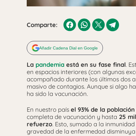
Comparte:
Añadir Cadena Dial en Google
La
pandemia
está en su fase final
. E
en espacios interiores (con algunas ex
acompañado durante los últimos dos a
masivo de contagios. Aunque si algo ha
ha sido la vacunación.
En nuestro país
el 93% de la població
completa de vacunación y hasta
25 mi
refuerzo
. Esto, sumado a la inmunidad
gravedad de la enfermedad disminuya y