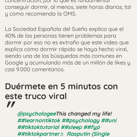
concentración, por lo que es fundamental
conseguir dormir, al menos, siete horas diarias, tal
y como recomienda la OMS.
La Sociedad Española del Sueño explica que el
40% de las personas tienen problemas para
dormir por eso no es extraño que este video que
explica cómo dormir rápido se haya hecho viral,
siendo una de las búsquedas más comunes en
Google y acumulando más de un millón de likes y
casi 9.000 comentarios.
Duérmete en 5 minutos con
este truco viral
@psychologee
This changed my life!
##learnontiktok
##psychology
##uni
##tiktoktutorial
##sleep
##fyp
##tiktokpartner
♬ Rasputin (Single