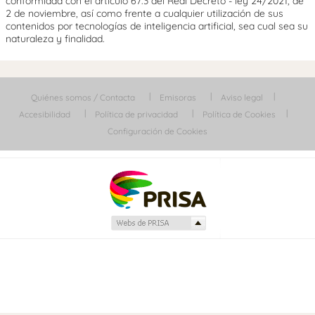
conformidad con el artículo 67.3 del Real Decreto - ley 24/2021, de
2 de noviembre, así como frente a cualquier utilización de sus
contenidos por tecnologías de inteligencia artificial, sea cual sea su
naturaleza y finalidad.
Quiénes somos / Contacta
Emisoras
Aviso legal
Accesibilidad
Política de privacidad
Política de Cookies
Configuración de Cookies