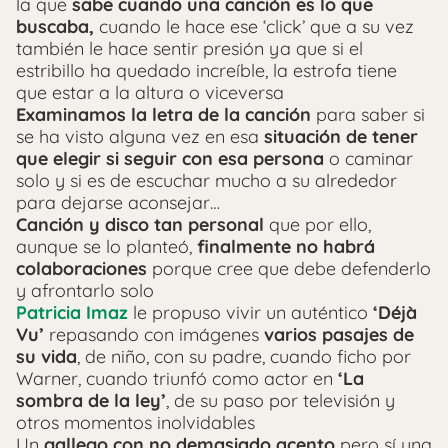
la que
sabe cuando una canción es lo que
buscaba,
cuando le hace ese ‘click’ que a su vez
también le hace sentir presión ya que si el
estribillo ha quedado increíble, la estrofa tiene
que estar a la altura o viceversa
Examinamos la letra de la canción
para saber si
se ha visto alguna vez en esa
situación de tener
que elegir si seguir con esa persona
o caminar
solo y si es de escuchar mucho a su alrededor
para dejarse aconsejar…
Canción y disco tan personal
que por ello,
aunque se lo planteó,
finalmente no habrá
colaboraciones
porque cree que debe defenderlo
y afrontarlo solo
Patricia Imaz
le propuso vivir un auténtico
‘Déjà
Vu’
repasando con imágenes
varios pasajes de
su vida
, de niño, con su padre, cuando ficho por
Warner, cuando triunfó como actor en
‘La
sombra de la ley’
, de su paso por televisión y
otros momentos inolvidables
Un
gallego con no demasiado acento
pero sí una