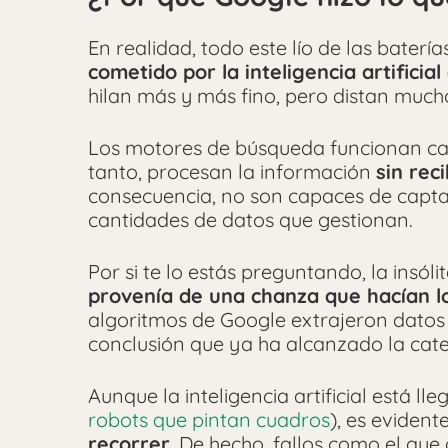
En realidad, todo este lío de las baterí
cometido por la inteligencia artificia
hilan más y más fino, pero distan mucho
Los motores de búsqueda funcionan cas
tanto, procesan la información
sin rec
consecuencia, no son capaces de captar
cantidades de datos que gestionan.
Por si te lo estás preguntando, la insól
provenía de una chanza que hacían lo
algoritmos de Google extrajeron datos 
conclusión que ya ha alcanzado la cate
Aunque la inteligencia artificial está l
robots que pintan cuadros
), es eviden
recorrer
. De hecho, fallos como el q