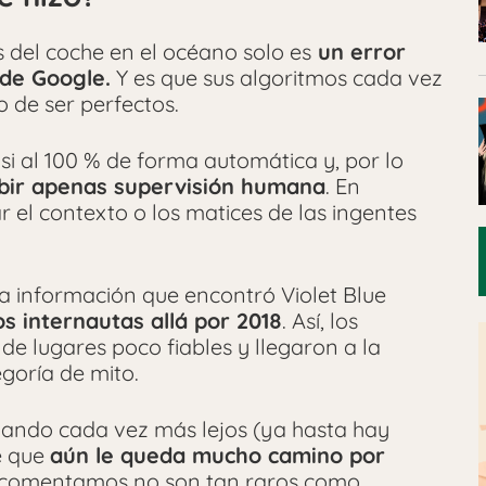
as del coche en el océano solo es
un error
l de Google.
Y es que sus algoritmos cada vez
 de ser perfectos.
i al 100 % de forma automática y, por lo
ibir apenas supervisión humana
. En
 el contexto o los matices de las ingentes
ita información que encontró Violet Blue
s internautas allá por 2018
. Así, los
de lugares poco fiables y llegaron a la
goría de mito.
legando cada vez más lejos (ya hasta hay
te que
aún le queda mucho camino por
ue comentamos no son tan raros como