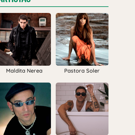
Maldita Nerea
Pastora Soler