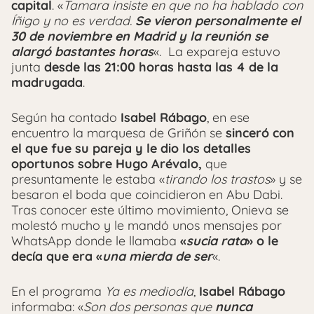
capital
. «
Tamara insiste en que no ha hablado con
Íñigo y no es verdad.
Se vieron personalmente el
30 de noviembre en Madrid y la reunión se
alargó bastantes horas
«. La expareja estuvo
junta
desde las 21:00 horas hasta las 4 de la
madrugada
.
Según ha contado
Isabel Rábago
, en ese
encuentro la marquesa de Griñón se
sinceró con
el que fue su pareja y le dio los detalles
oportunos sobre Hugo Arévalo,
que
presuntamente le estaba «
tirando los trastos
» y se
besaron el boda que coincidieron en Abu Dabi.
Tras conocer este último movimiento, Onieva se
molestó mucho y le mandó unos mensajes por
WhatsApp donde le llamaba
«
sucia rata
» o le
decía que era «
una mierda de ser
«.
En el programa
Ya es mediodía
,
Isabel Rábago
informaba: «
Son dos personas que
nunca