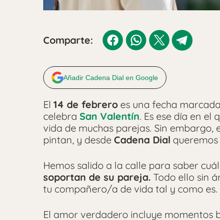
Comparte:
Añadir Cadena Dial en Google
El
14 de febrero
es una fecha marcada 
celebra
San Valentín
. Es ese día en el
vida de muchas parejas. Sin embargo, 
pintan, y desde
Cadena Dial
queremos c
Hemos salido a la calle para saber cuá
soportan de su pareja.
Todo ello sin á
tu compañero/a de vida tal y como es.
El amor verdadero incluye momentos 