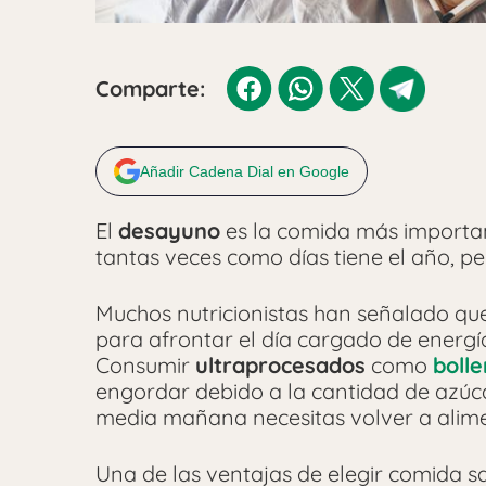
Comparte:
Añadir Cadena Dial en Google
El
desayuno
es la comida más importan
tantas veces como días tiene el año, pe
Muchos nutricionistas han señalado q
para afrontar el día cargado de energí
Consumir
ultraprocesados
como
bolle
engordar debido a la cantidad de azúcar
media mañana necesitas volver a alime
Una de las ventajas de elegir comida s