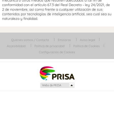
mecánica u otros medios que resulten adecuados a tal fin de
conformidad con el artículo 67.3 del Real Decreto - ley 24/2021, de
2 de noviembre, así como frente a cualquier utilización de sus
contenidos por tecnologías de inteligencia artificial, sea cual sea su
naturaleza y finalidad.
Quiénes somos / Contacta
Emisoras
Aviso legal
Accesibilidad
Política de privacidad
Política de Cookies
Configuración de Cookies