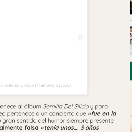
por Antonio Orozco (@antoniorozco10)
tenece al álbum
Semilla Del Silicio
y para
eo pertenece a un concierto que
«fue en la
 gran sentido del humor siempre presente
almente falsa
:
«
tenía unos…. 3 años