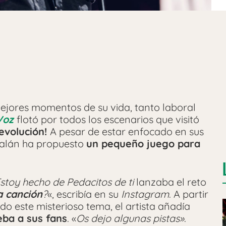
ejores momentos de su vida, tanto laboral
Voz
flotó por todos los escenarios que visitó
evolución!
A pesar de estar enfocado en sus
atalán ha propuesto
un pequeño juego para
stoy hecho de
Pedacitos de ti
lanzaba el reto
la canción
?
«, escribía en su
Instagram
. A partir
o este misterioso tema, el artista añadía
eba a sus fans
. «
Os dejo algunas pistas»
.