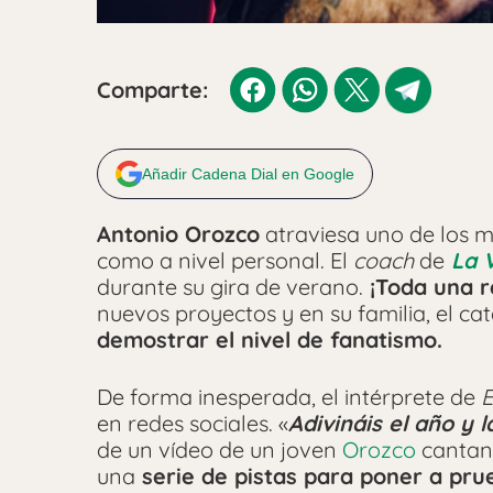
Comparte:
Añadir Cadena Dial en Google
Antonio Orozco
atraviesa uno de los m
como a nivel personal. El
coach
de
La 
durante su gira de verano.
¡Toda una r
nuevos proyectos y en su familia, el c
demostrar el nivel de fanatismo.
De forma inesperada, el intérprete de
E
en redes sociales. «
Adivináis el año y 
de un vídeo de un joven
Orozco
cantand
una
serie de pistas para poner a pru