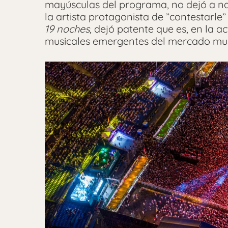
mayúsculas del programa, no dejó a nad
la artista protagonista de ”contestarle”
19 noches
, dejó patente que es, en la a
musicales emergentes del mercado mus