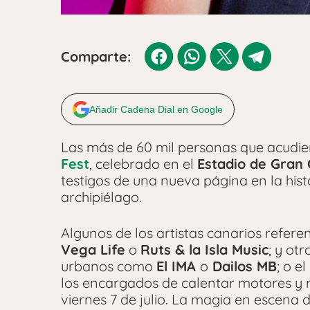
Comparte:
Añadir Cadena Dial en Google
Las más de 60 mil personas que acudie
Fest
, celebrado en el
Estadio de Gran 
testigos de una nueva página en la hist
archipiélago.
Algunos de los artistas canarios refere
Vega Life
o
Ruts & la Isla Music
; y ot
urbanos como
El IMA
o
Dailos MB
; o e
los encargados de calentar motores y re
viernes 7 de julio. La magia en escena 