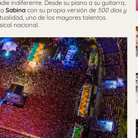
ie indiferente. Desde su piano a su guitarra,
 a
Sabina
con su propia versión de
500 dias y
ctualidad, uno de los mayores talentos
ical nacional.