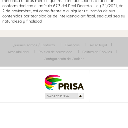
mecánica u otros medios que resulten adecuados a tal fin de
conformidad con el artículo 67.3 del Real Decreto - ley 24/2021, de
2 de noviembre, así como frente a cualquier utilización de sus
contenidos por tecnologías de inteligencia artificial, sea cual sea su
naturaleza y finalidad.
Quiénes somos / Contacta
Emisoras
Aviso legal
Accesibilidad
Política de privacidad
Política de Cookies
Configuración de Cookies