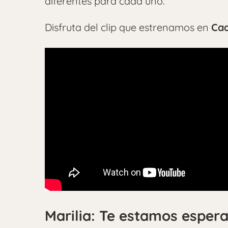
diferentes para cada uno.
Disfruta del clip que estrenamos en
Cad
Marilia: Te estamos esper