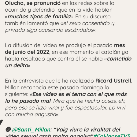
Olucha, se pronunció
en las redes sobre lo
ocurrido y defendió que en la vida habían
«
muchos tipos de familia
«. En su discurso
también lamentó que «
el sexo consentido y
privado siga causando escándalos
«.
La difusión del vídeo se produjo el pasado
mes
de junio del 2022
, en ese momento el catalán ya
había resaltado que contra él se había «
cometido
un delito
«.
En la entrevista que le ha realizado
Ricard Ustrell
,
Millán reconocía este pasado domingo lo
siguiente:
«
Ese vídeo es el tema con el que más
lo he pasado mal
. Mira que he hecho cosas, eh,
pero eso se hizo viral y fue espectacular. Lo viví
con mucha angustia
«.
🔴
@Santi_Millan
: “Vaig viure la viralitat del
vídeo sexual amb molta angoixa”
#Col·lapseTV3