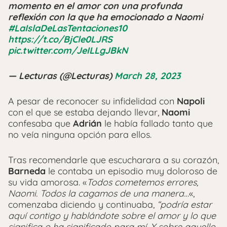
momento en el amor con una profunda
reflexión con la que ha emocionado a Naomi
#LaIslaDeLasTentaciones10
https://t.co/BjCle0LJRS
pic.twitter.com/JeILLgJBkN
— Lecturas (@Lecturas)
March 28, 2023
A pesar de reconocer su infidelidad con
Napoli
con el que se estaba dejando llevar,
Naomi
confesaba que
Adrián
le había fallado tanto que
no veía ninguna opción para ellos.
Tras recomendarle que escucharara a su corazón,
Barneda
le contaba un episodio muy doloroso de
su vida amorosa. «
Todos cometemos errores,
Naomi. Todos la cagamos de una manera…
«,
comenzaba diciendo y continuaba,
“podría estar
aquí contigo y hablándote sobre el amor y lo que
significa o ha significado para mí. Y sobre aquello