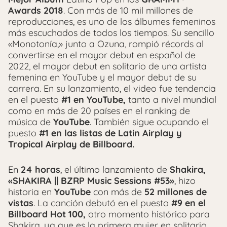
Awards 2018
. Con más de 10 mil millones de
reproducciones, es uno de los álbumes femeninos
más escuchados de todos los tiempos. Su sencillo
«Monotonía,» junto a Ozuna, rompió récords al
convertirse en el mayor debut en español de
2022, el mayor debut en solitario de una artista
femenina en YouTube y el mayor debut de su
carrera. En su lanzamiento, el video fue tendencia
en el puesto
#1 en YouTube,
tanto a nivel mundial
como en más de 20 países en el ranking de
música de
YouTube
. También sigue ocupando el
puesto
#1 en las listas de Latin Airplay y
Tropical Airplay de Billboard.
En
24 horas
, el último lanzamiento de
Shakira,
«SHAKIRA || BZRP Music Sessions #53»
, hizo
historia en
YouTube
con más de
52 millones de
vistas
. La canción debutó en el puesto
#9 en el
Billboard Hot 100,
otro momento histórico para
Shakira, ya que es la primera mujer en solitario