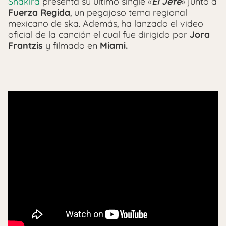
Shakira
presenta su último single «
El Jefe
» junto a
Fuerza Regida
, un pegajoso tema regional
mexicano de ska. Además, ha lanzado el video
oficial de la canción el cual fue dirigido por
Jora
Frantzis
y filmado en
Miami.