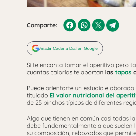
Comparte:
Añadir Cadena Dial en Google
Si te encanta tomar el aperitivo pero t
cuantas calorías te aportan
las
tapas
q
Puede orientarte un estudio elaborado 
titulado
El valor nutricional del aperit
de 25 pinchos típicos de diferentes regi
Algo que tienen en común casi todas la
debe fundamentalmente a que suelen ll
su composición, rebozados que permite