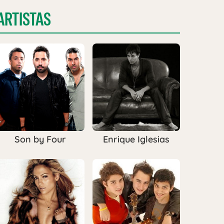
ARTISTAS
Son by Four
Enrique Iglesias