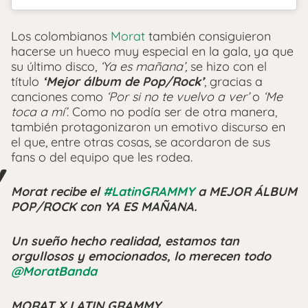
Los colombianos
Morat
también consiguieron
hacerse un hueco muy especial en la gala, ya que
su último disco,
‘Ya es mañana’,
se hizo con el
título
‘Mejor álbum de Pop/Rock’
, gracias a
canciones como
‘Por si no te vuelvo a ver’
o
‘Me
toca a mí’
. Como no podía ser de otra manera,
también protagonizaron un emotivo discurso en
el que, entre otras cosas, se acordaron de sus
fans o del equipo que les rodea.
Morat recibe el
#LatinGRAMMY
a MEJOR ÁLBUM
POP/ROCK con YA ES MAÑANA.
Un sueño hecho realidad, estamos tan
orgullosos y emocionados, lo merecen todo
@MoratBanda
MORAT X LATIN GRAMMY