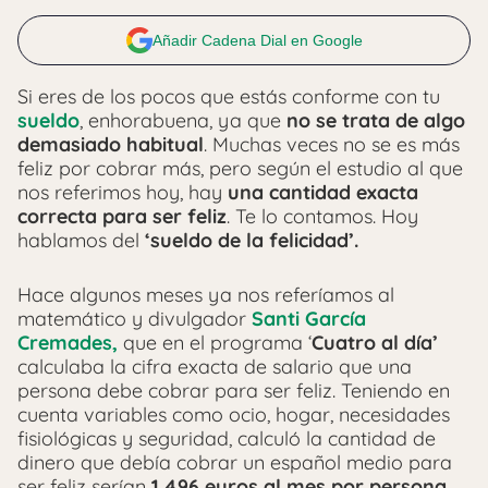
Añadir Cadena Dial en Google
Si eres de los pocos que estás conforme con tu
sueldo
, enhorabuena, ya que
no se trata de algo
demasiado habitual
. Muchas veces no se es más
feliz por cobrar más, pero según el estudio al que
nos referimos hoy, hay
una cantidad exacta
correcta para ser feliz
. Te lo contamos. Hoy
hablamos del
‘sueldo de la felicidad’.
Hace algunos meses ya nos referíamos al
matemático y divulgador
Santi García
Cremades,
que en el programa ‘
Cuatro al día’
calculaba la cifra exacta de salario que una
persona debe cobrar para ser feliz. Teniendo en
cuenta variables como ocio, hogar, necesidades
fisiológicas y seguridad, calculó la cantidad de
dinero que debía cobrar un español medio para
ser feliz serían
1.496 euros al mes por persona
,