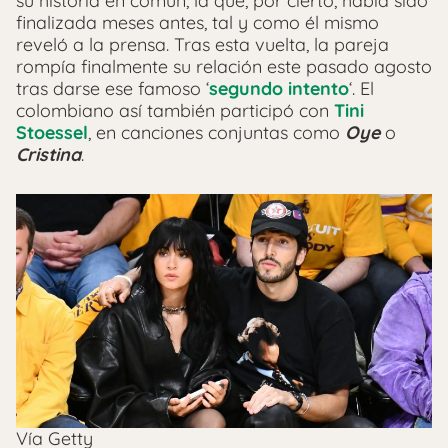
su historia en común, la que, por cierto, había sido
finalizada meses antes, tal y como él mismo
reveló a la prensa. Tras esta vuelta, la pareja
rompía finalmente su relación este pasado agosto
tras darse ese famoso ‘
segundo intento
‘. El
colombiano así también participó con
Tini
Stoessel
, en canciones conjuntas como
Oye
o
Cristina
.
Vía Getty