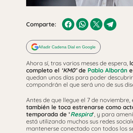
Comparte:
Añadir Cadena Dial en Google
Ahora sí, tras varios meses de espera,
l
completo el
‘KM0’
de
Pablo Alborán
e
quedan unos días para poder descubrir
compondrán el que será uno de sus dis
Antes de que llegue el 7 de noviembre, e
también le toca estrenarse como act
temporada de ‘
Respira
‘
, y para amen
está utilizando muchos sus redes socia
mantenerse conectado con todos los se