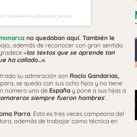
 de Candela Peña (@candela_penya)
 monarca
no quedaban aquí. También le
abajo, además de reconocer con gran sentido
agradece «
los textos que se aprende tan
ue ha callado…».
strado su admiración son
Rocío Gandarias,
separa, se queda con sus ocho hijos y no tiene
rin número uno de
España
y pone a sus hijas a
camareros siempre fueron hombres
‘.
oma Parra
. Esta es tres veces campeona del
ctora, además de trabajar como técnica en