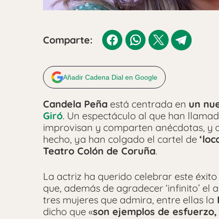
Comparte:
Añadir Cadena Dial en Google
Candela Peña
está centrada en
un nu
Giró
. Un espectáculo al que han llama
improvisan y comparten anécdotas, y
hecho, ya han colgado el cartel de
‘loc
Teatro Colón de Coruña
.
La actriz ha querido celebrar este éxit
que, además de agradecer ‘infinito’ el
tres mujeres que admira, entre ellas la
R
dicho que «
son ejemplos de esfuerzo,