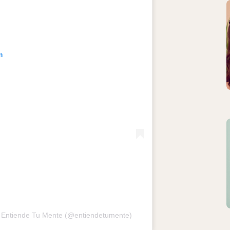
m
r Entiende Tu Mente (@entiendetumente)