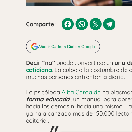
Comparte:
Añadir Cadena Dial en Google
Decir “no”
puede convertirse en
una de
cotidiana
. La culpa o la costumbre de
muchas personas enfrentan a diario.
La psicóloga
Alba Cardalda
ha plasmado
forma educada
’, un manual para apren
hacia los demás ni hacia uno mismo. L
ya ha alcanzado más de 150.000 lecto
editorial.