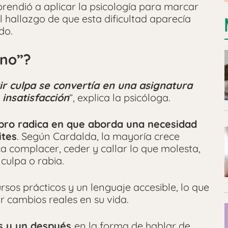
prendió a aplicar la psicología para marcar
l hallazgo de que esta dificultad aparecía
do.
“no”?
tir culpa se convertía en una asignatura
insatisfacción
”, explica la psicóloga.
libro radica en que aborda una necesidad
ites
. Según Cardalda, la mayoría crece
 complacer, ceder y callar lo que molesta,
 culpa o rabia.
sos prácticos y un lenguaje accesible, lo que
r cambios reales en su vida.
s y un después
en la forma de hablar de