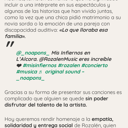
incluir a una intérprete en sus espectáculos y
algunas de las historias que han vivido juntas,
como la vez que una chica pidió matrimonio a su
novia sorda o la emoción de una pareja con
discapacidad auditiva:
«Lo que lloraba esa
familia»
.
@_noapons_
Mis Infiernos en
L’Alcora. @RozalenMusic eres increíble
❤️‍
#misinfiernos
#rozalen
#concierto
#musica
♬ original sound –
_noapons_
Gracias a su forma de presentar sus canciones es
complicado que alguien se quede
sin poder
disfrutar del talento de la artista.
Hoy queremos rendir homenaje a la
empatía,
solidaridad y entrega social
de Rozalén, quien