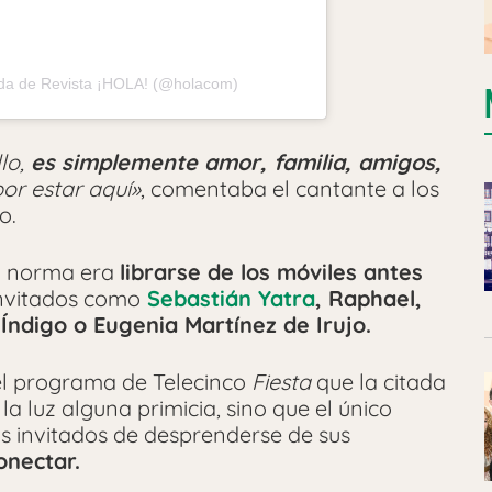
ida de Revista ¡HOLA! (@holacom)
lo,
es simplemente amor, familia, amigos,
or estar aquí»
, comentaba el cantante a los
o.
al norma era
librarse de los móviles antes
invitados como
Sebastián Yatra
, Raphael,
 Índigo o Eugenia Martínez de Irujo.
 el programa de Telecinco
Fiesta
que la citada
a luz alguna primicia, sino que el único
us invitados de desprenderse de sus
onectar.