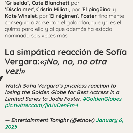
‘Griselda’,
Cate Blanchett
por
‘Disclaimer
‘,
Cristin Milioti,
por ‘
El pingüino
‘ y
Kate Winslet
, por ‘
El régimen
‘.
Foster
finalmente
conseguía alzarse con el galardón, que ya es el
quinto para ella y al que además ha estado
nominada seis veces más.
La simpática reacción de Sofía
Vergara:
«¡No, no, no otra
vez!»
Watch Sofia Vergara’s priceless reaction to
losing the Golden Globe for Best Actress in a
Limited Series to Jodie Foster.
#GoldenGlobes
pic.twitter.com/jkUuDenFm4
— Entertainment Tonight (@etnow)
January 6,
2025