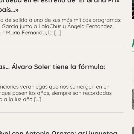
rueba en el estreno de ‘El Grand Prix
país…»
zo de salida a uno de sus más míticos programas:
n García junto a LalaChus y Ángela Fernández,
n María Fernanda, la […]
as… Álvaro Soler tiene la fórmula:
canciones veraniegas que nos sumergen en un
aunque pasen los años, siempre son recordadas
 a la luz año […]
 nivel con Antonio Orozco: así juguetea