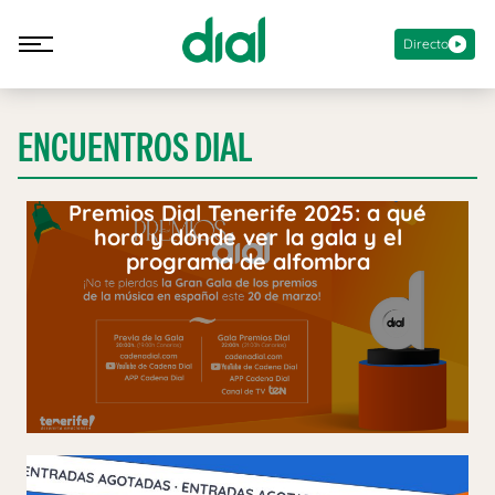
Directo
ENCUENTROS DIAL
Premios Dial Tenerife 2025: a qué
hora y dónde ver la gala y el
programa de alfombra