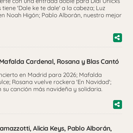
erte con una entrada doble para Dial Unicxs
s tiene 'Dale ke te dale' a la cabeza; Luz
 en Noah Higón; Pablo Alborán, nuestro mejor
, Mafalda Cardenal, Rosana y Blas Cantó
ncierto en Madrid para 2026; Mafalda
lce; Rosana vuelve rockera 'En Navidad';
 su canción más navideña y solidaria.
Ramazzotti, Alicia Keys, Pablo Alborán,