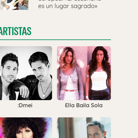
es un lugar sagrado»
ARTISTAS
:Dmei
Ella Baila Sola