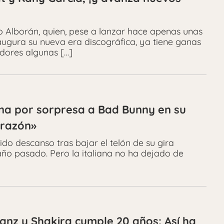
 Alborán, quien, pese a lanzar hace apenas unas
inaugura su nueva era discográfica, ya tiene ganas
idores algunas […]
iona por sorpresa a Bad Bunny en su
orazón»
do descanso tras bajar el telón de su gira
año pasado. Pero la italiana no ha dejado de
anz y Shakira cumple 20 años: Así ha