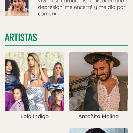
vivido su cambio físico: «Caí en una
depresión, me encerré y me dio por
comer»
ARTISTAS
Antoñito Molina
Lola Índigo