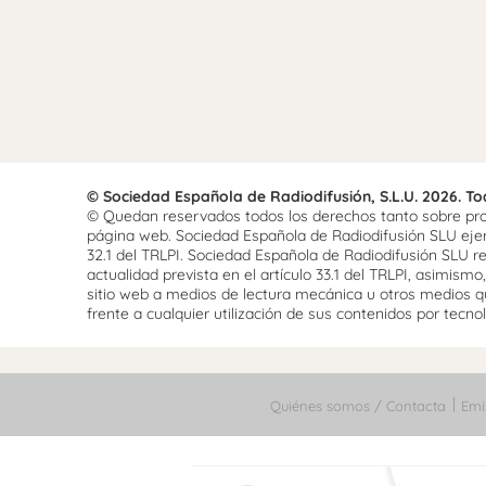
© Sociedad Española de Radiodifusión, S.L.U. 2026. T
© Quedan reservados todos los derechos tanto sobre prog
página web. Sociedad Española de Radiodifusión SLU ejerce
32.1 del TRLPI. Sociedad Española de Radiodifusión SLU re
actualidad prevista en el artículo 33.1 del TRLPI, asimis
sitio web a medios de lectura mecánica u otros medios qu
frente a cualquier utilización de sus contenidos por tecnolo
Quiénes somos / Contacta
Emi