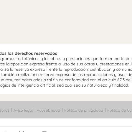
odos los derechos reservados
ramas radiofónicos y las obras y prestaciones que formen parte de e
 la oposición expresa frente al uso de sus obras y prestaciones en la
aliza la reserva expresa frente la reproducción, distribución y comuni
mo, también realiza una reserva expresa de las reproducciones y usos d
e resulten adecuados a tal fin de conformidad con el artículo 67.3 de
gías de inteligencia artificial, sea cual sea su naturaleza y finalidad.
soras
Aviso legal
Accesibilidad
Política de privacidad
Política de Co