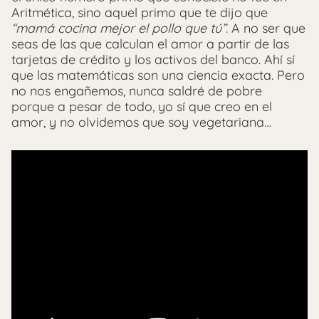
Aritmética, sino aquel primo que te dijo que
“mamá cocina mejor el pollo que tú”
. A no ser que
seas de las que calculan el amor a partir de las
tarjetas de crédito y los activos del banco. Ahí sí
que las matemáticas son una ciencia exacta. Pero
no nos engañemos, nunca saldré de pobre
porque a pesar de todo, yo sí que creo en el
amor, y no olvidemos que soy vegetariana…