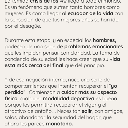
La temida
crisis de los 40
llega a todo el mundo.
Es un fenómeno que sufren tanto hombres como
mujeres. Es como llegar al
ecuador de la vida
con
la sensación de que tus mejores años se han ido
por el desagüe.
Durante esta etapa, y en especial los
hombres,
padecen de una serie de
problemas emocionales
que les impiden pensar con claridad. La toma de
conciencia de su edad les hace creer que su v
ida
está más cerca del final
que del principio.
Y de esa negación interna, nace una serie de
comportamientos que intentan recuperar el “
yo
perdido
” . Comienzan a
cuidar más su aspecto
físico
, cualquier
modalidad deportiva
es buena
porque les permitirá recuperar el vigor y el
atractivo de antaño.. . Necesitan
salir
, con amigos,
solos, abandonar la seguridad del hogar, que
ahora les parece
monótono.