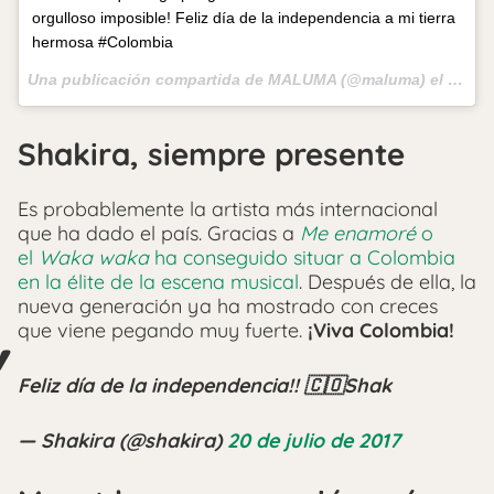
orgulloso imposible! Feliz día de la independencia a mi tierra
hermosa #Colombia
Una publicación compartida de MALUMA (@maluma) el
20 de 
Shakira, siempre presente
Es probablemente la artista más internacional
que ha dado el país. Gracias a
Me enamoré
o
el
Waka waka
ha conseguido situar a Colombia
en la élite de la escena musical
. Después de ella, la
nueva generación ya ha mostrado con creces
que viene pegando muy fuerte.
¡Viva Colombia!
Feliz día de la independencia!! 🇨🇴Shak
— Shakira (@shakira)
20 de julio de 2017