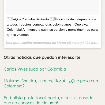
🇨🇴#QueColombiaSeSienta 🇨🇴Feliz día de independencia
a todos nuestros compatriotas colombianos. ¡Que viva
Colombia! Anímense a subir su versión y menciónennos para
que lo veamos.
Una publicación compartida de Morat (@morat) el
20 de Jul de 2017 a la(s) 2:57 PDT
Otras noticias que puedan interesarte:
Carlos Vives suda por Colombia
Maluma, Shakira, Juanes, Morat… ¿Qué pasa con
Colombia?
Futbolista profesional, poeta, actor…¡el pasado
que no conoces de Maluma!