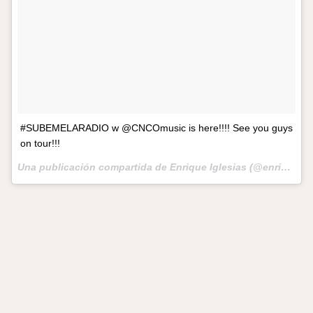
#SUBEMELARADIO w @CNCOmusic is here!!!! See you guys
on tour!!!
Una publicación compartida de Enrique Iglesias (@enriqueiglesias) el