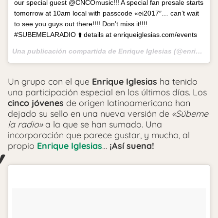
our special guest @CNCOmusic!!! A special fan presale starts
tomorrow at 10am local with passcode «ei2017″… can’t wait
to see you guys out there!!!! Don’t miss it!!!!
#SUBEMELARADIO ⬆️ details at enriqueiglesias.com/events
Una publicación compartida de Enrique Iglesias (@enriqueiglesias) el
Un grupo con el que
Enrique Iglesias
ha tenido
una participación especial en los últimos días. Los
cinco jóvenes
de origen latinoamericano han
dejado su sello en una nueva versión de
«Súbeme
la radio»
a la que se han sumado. Una
incorporación que parece gustar, y mucho, al
propio
Enrique Iglesias
…
¡Así suena!