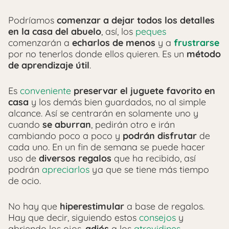
Podríamos
comenzar a dejar todos los detalles
en la casa del abuelo
, así, los
peques
comenzarán a
echarlos de menos
y a
frustrarse
por no tenerlos donde ellos quieren. Es un
método
de aprendizaje útil
.
Es
conveniente
preservar el juguete favorito en
casa
y los demás bien guardados, no al simple
alcance. Así se centrarán en solamente uno y
cuando
se aburran
, pedirán otro e irán
cambiando poco a poco y
podrán disfrutar
de
cada uno. En un fin de semana se puede hacer
uso de
diversos regalos
que ha recibido, así
podrán
apreciarlos
ya que se tiene más tiempo
de ocio.
No hay que
hiperestimular
a base de regalos.
Hay que decir, siguiendo estos
consejos
y
abriendo los ojos,
adiós
a los
atrevidines