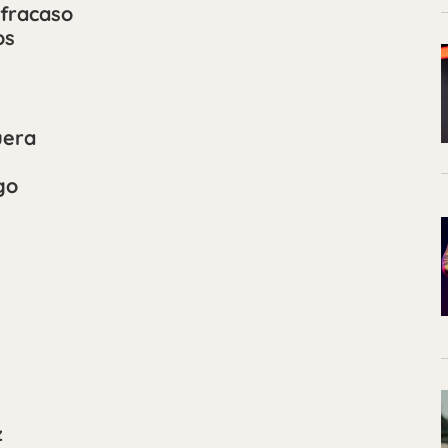
 fracaso
os
uera
go
z