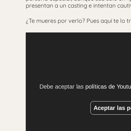
presentan a un casting e intentan cauti
¿Te mueres por verlo? Pues aquí te lo 
Debe aceptar las
políticas de Yout
Aceptar las p