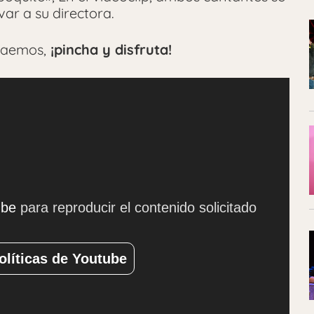
var a su directora.
traemos,
¡pincha y disfruta!
ube
para reproducir el contenido solicitado
olíticas de Youtube