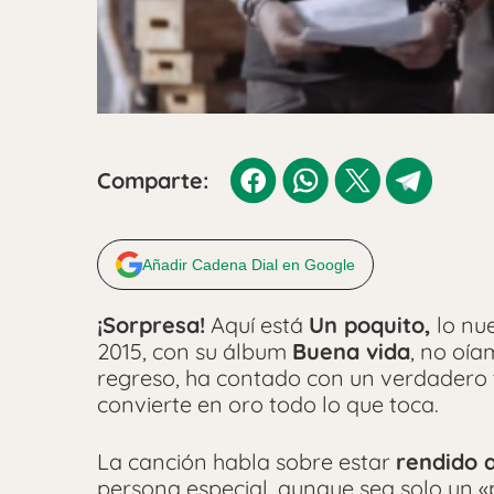
Comparte:
Añadir Cadena Dial en Google
¡Sorpresa!
Aquí está
Un poquito,
lo nu
2015, con su álbum
Buena vida
, no oía
regreso, ha contado con un verdadero
convierte en oro todo lo que toca.
La canción habla sobre estar
rendido 
persona especial, aunque sea solo un «