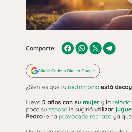
Comparte:
Añadir Cadena Dial en Google
¿Sientes que tu
matrimonio
está deca
Lleva
5 años con su
mujer
y la
relació
poco su
esposa
le sugirió
utilizar
jugue
Pedro
le ha
provocado rechazo
ya que 
Dentro de poco es el cumpleaños de s