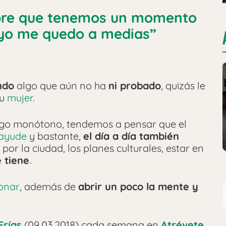
mpre que tenemos un momento
 yo me quedo a medias”
ndo
algo que aún no ha
ni probado
, quizás le
su
mujer
.
lgo monótono, tendemos a pensar que el
ayude
y bastante,
el día a día también
por la ciudad, los planes culturales, estar en
e tiene
.
ionar
, además de
abrir un poco la mente y
Frías
(09.03.2018) cada semana en
Atrévete.