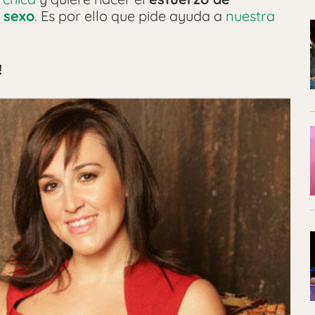
l
sexo
. Es por ello que pide ayuda a
nuestra
!