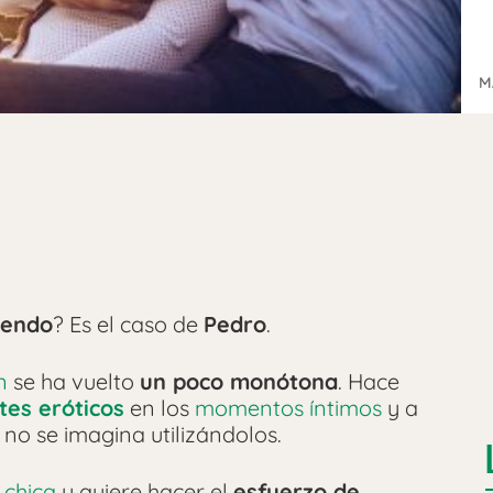
M
yendo
? Es el caso de
Pedro
.
n
se ha vuelto
un poco monótona
. Hace
tes eróticos
en los
momentos íntimos
y a
no se imagina utilizándolos.
u
chica
y quiere hacer el
esfuerzo de