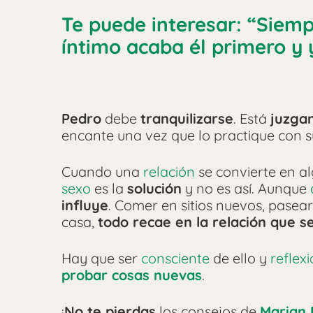
Te puede interesar: “Sie
íntimo acaba él primero y
Pedro
debe
tranquilizarse
. Está
juzga
encante una vez que lo practique con 
Cuando una
relación
se convierte en a
sexo
es la
solución
y no es así. Aunque
influye
. Comer en sitios nuevos, pasear 
casa,
todo recae en la relación que s
Hay que ser
consciente
de ello y
reflex
probar cosas nuevas
.
¡
No te pierdas
los consejos de
Marian 