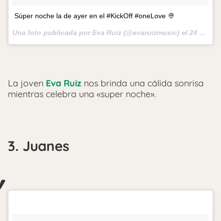
Súper noche la de ayer en el #KickOff #oneLove 👳
Una foto publicada por Eva Ruiz (@evaruizmusic) el
24 de Ago de 2014 a la(s) 5:50 PDT
La joven
Eva Ruiz
nos brinda una cálida sonrisa
mientras celebra una «super noche».
3. Juanes