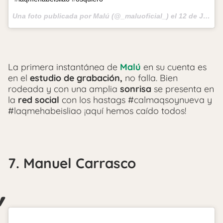
Una foto publicada por Malú (@_maluoficial_) el
12 de Jun de 2015 a la(s) 6:34 PDT
La primera instantánea de
Malú
en su cuenta es
en el
estudio de grabación,
no falla. Bien
rodeada y con una amplia
sonrisa
se presenta en
la
red social
con los hastags #calmaqsoynueva y
#laqmehabeisliao ¡aquí hemos caído todos!
7. Manuel Carrasco