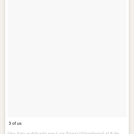
3 of us
Una foto publicada por Luis Fonsi (@luisfonsi) el
8 de Mar de 2012 a la(s) 5:30 PST