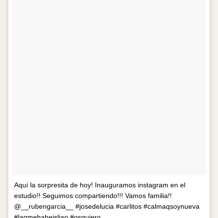
Aquí la sorpresita de hoy! Inauguramos instagram en el
estudio!! Seguimos compartiendo!!! Vamos familia!!
@__rubengarcia__ #josedelucia #carlitos #calmaqsoynueva
#laqmehabeisliao #osquiero