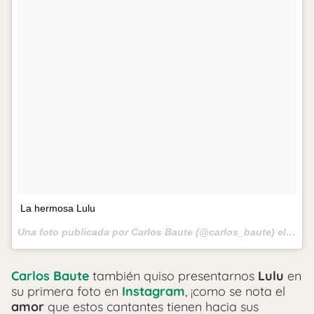
La hermosa Lulu
Una foto publicada por Carlos Baute (@carlos_baute) el
8 de 
Carlos Baute
también quiso presentarnos
Lulu
en
su primera foto en
Instagram
, ¡como se nota el
amor
que estos cantantes tienen hacia sus