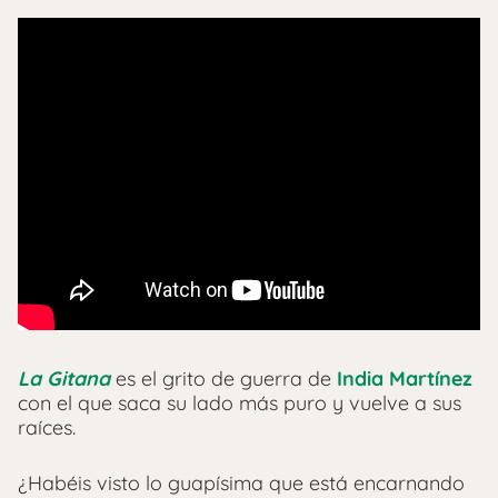
La Gitana
es el grito de guerra de
India Martínez
con el que saca su lado más puro y vuelve a sus
raíces.
¿Habéis visto lo guapísima que está encarnando