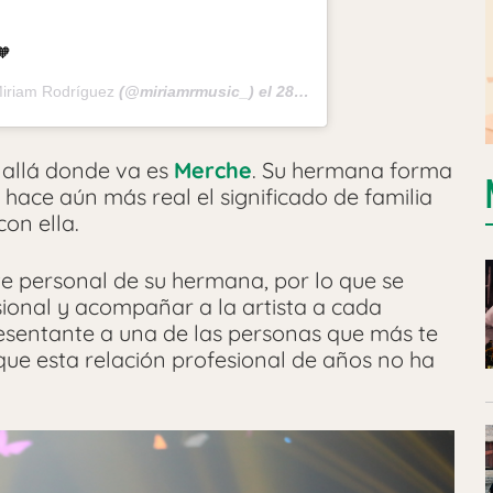
🧡
iriam Rodríguez
(@miriamrmusic_) el
28 Jun, 2019 a las 2:30 PDT
 allá donde va es
Merche
. Su hermana forma
 hace aún más real el significado de familia
on ella.
te personal de su hermana, por lo que se
ional y acompañar a la artista a cada
esentante a una de las personas que más te
e esta relación profesional de años no ha