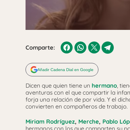
Comparte:
Añadir Cadena Dial en Google
Dicen que quien tiene un
hermano
, ti
aventuras con el que compartir la infan
forja una relación de por vida. Y el di
convierten en compañeros de trabajo.
Miriam Rodríguez
,
Merche
,
Pablo Lóp
hermanos con los que comparten su pa