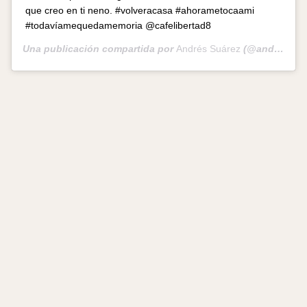
que creo en ti neno. #volveracasa #ahorametocaami
#todavíamequedamemoria @cafelibertad8
Una publicación compartida por
Andrés Suárez
(@andressuarezoficial) el