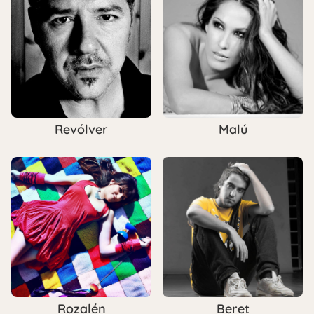
Revólver
Malú
Rozalén
Beret