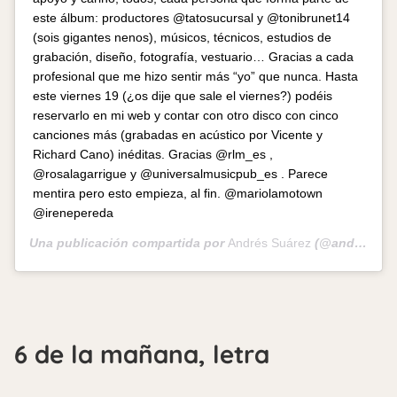
este álbum: productores @tatosucursal y @tonibrunet14
(sois gigantes nenos), músicos, técnicos, estudios de
grabación, diseño, fotografía, vestuario… Gracias a cada
profesional que me hizo sentir más “yo” que nunca. Hasta
este viernes 19 (¿os dije que sale el viernes?) podéis
reservarlo en mi web y contar con otro disco con cinco
canciones más (grabadas en acústico por Vicente y
Richard Cano) inéditas. Gracias @rlm_es ,
@rosalagarrigue y @universalmusicpub_es . Parece
mentira pero esto empieza, al fin. @mariolamotown
@irenepereda
Una publicación compartida por
Andrés Suárez
(@andressuarezoficial) el
6 de la mañana, letra