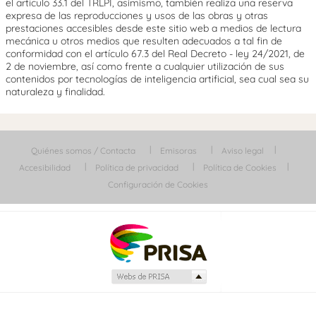
el artículo 33.1 del TRLPI, asimismo, también realiza una reserva
expresa de las reproducciones y usos de las obras y otras
prestaciones accesibles desde este sitio web a medios de lectura
mecánica u otros medios que resulten adecuados a tal fin de
conformidad con el artículo 67.3 del Real Decreto - ley 24/2021, de
2 de noviembre, así como frente a cualquier utilización de sus
contenidos por tecnologías de inteligencia artificial, sea cual sea su
naturaleza y finalidad.
Quiénes somos / Contacta
Emisoras
Aviso legal
Accesibilidad
Política de privacidad
Política de Cookies
Configuración de Cookies