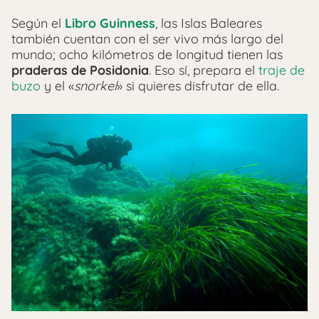
Según el
Libro Guinness
, las Islas Baleares
también cuentan con el ser vivo más largo del
mundo; ocho kilómetros de longitud tienen las
praderas de Posidonia
. Eso sí, prepara el
traje de
buzo
y el «
snorkel
» si quieres disfrutar de ella.